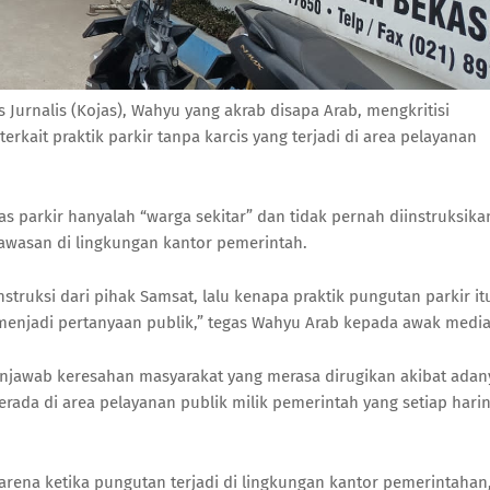
Jurnalis (Kojas), Wahyu yang akrab disapa Arab, mengkritisi
kait praktik parkir tanpa karcis yang terjadi di area pelayanan
 parkir hanyalah “warga sekitar” dan tidak pernah diinstruksika
awasan di lingkungan kantor pemerintah.
struksi dari pihak Samsat, lalu kenapa praktik pungutan parkir it
g menjadi pertanyaan publik,” tegas Wahyu Arab kepada awak media
menjawab keresahan masyarakat yang merasa dirugikan akibat adan
berada di area pelayanan publik milik pemerintah yang setiap hari
rena ketika pungutan terjadi di lingkungan kantor pemerintahan