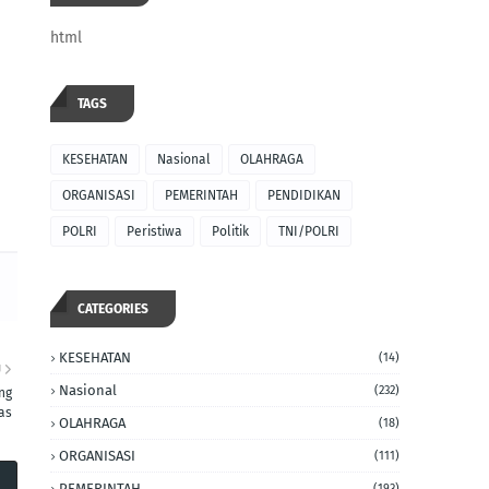
html
TAGS
KESEHATAN
Nasional
OLAHRAGA
ORGANISASI
PEMERINTAH
PENDIDIKAN
POLRI
Peristiwa
Politik
TNI/POLRI
CATEGORIES
KESEHATAN
(14)
U
Nasional
(232)
ng
as
OLAHRAGA
(18)
ORGANISASI
(111)
PEMERINTAH
(193)