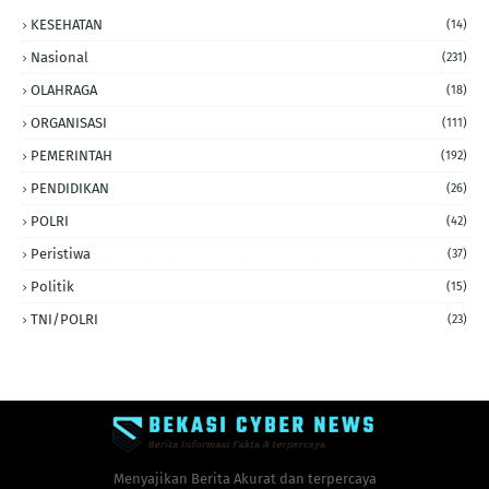
KESEHATAN
(14)
Nasional
(231)
OLAHRAGA
(18)
ORGANISASI
(111)
PEMERINTAH
(192)
PENDIDIKAN
(26)
POLRI
(42)
Peristiwa
(37)
Politik
(15)
TNI/POLRI
(23)
Menyajikan Berita Akurat dan terpercaya