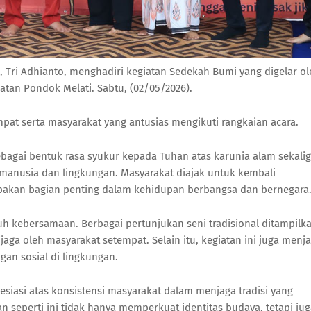
, Tri Adhianto, menghadiri kegiatan Sedekah Bumi yang digelar ol
matan Pondok Melati. Sabtu, (02/05/2026).
empat serta masyarakat yang antusias mengikuti rangkaian acara.
bagai bentuk rasa syukur kepada Tuhan atas karunia alam sekali
manusia dan lingkungan. Masyarakat diajak untuk kembali
pakan bagian penting dalam kehidupan berbangsa dan bernegara
 kebersamaan. Berbagai pertunjukan seni tradisional ditampilk
jaga oleh masyarakat setempat. Selain itu, kegiatan ini juga menja
an sosial di lingkungan.
iasi atas konsistensi masyarakat dalam menjaga tradisi yang
tan seperti ini tidak hanya memperkuat identitas budaya, tetapi ju