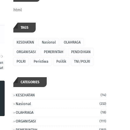
html
TAGS
KESEHATAN
Nasional
OLAHRAGA
ORGANISASI
PEMERINTAH
PENDIDIKAN
U
POLRI
Peristiwa
Politik
TNI/POLRI
an
at
CATEGORIES
KESEHATAN
(14)
Nasional
(232)
OLAHRAGA
(18)
ORGANISASI
(111)
PEMERINTAH
(193)