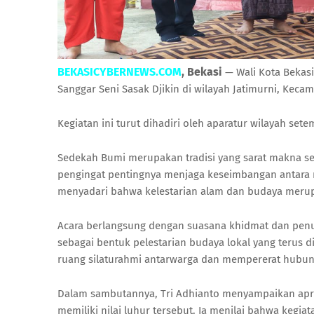
BEKASICYBERNEWS.COM
, Bekasi
— Wali Kota Bekasi
Sanggar Seni Sasak Djikin di wilayah Jatimurni, Keca
Kegiatan ini turut dihadiri oleh aparatur wilayah set
Sedekah Bumi merupakan tradisi yang sarat makna se
pengingat pentingnya menjaga keseimbangan antara 
menyadari bahwa kelestarian alam dan budaya meru
Acara berlangsung dengan suasana khidmat dan penuh
sebagai bentuk pelestarian budaya lokal yang terus di
ruang silaturahmi antarwarga dan mempererat hubung
Dalam sambutannya, Tri Adhianto menyampaikan apres
memiliki nilai luhur tersebut. Ia menilai bahwa kegia