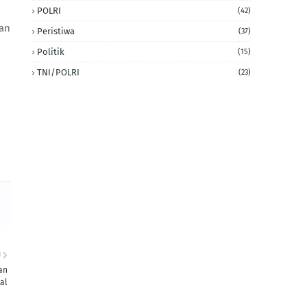
POLRI
(42)
lan
Peristiwa
(37)
Politik
(15)
TNI/POLRI
(23)
U
an
al