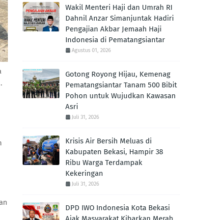
Wakil Menteri Haji dan Umrah RI
Dahnil Anzar Simanjuntak Hadiri
Pengajian Akbar Jemaah Haji
Indonesia di Pematangsiantar
Agustus 01, 2026
a
Gotong Royong Hijau, Kemenag
.
Pematangsiantar Tanam 500 Bibit
Pohon untuk Wujudkan Kawasan
Asri
Juli 31, 2026
Krisis Air Bersih Meluas di
n
Kabupaten Bekasi, Hampir 38
n
Ribu Warga Terdampak
Kekeringan
Juli 31, 2026
ran
DPD IWO Indonesia Kota Bekasi
Ajak Masyarakat Kibarkan Merah