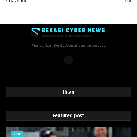
TNI/POLRI
(23)
Menyajikan Berita Akurat dan terpercaya
Iklan
Featured post
POLRI