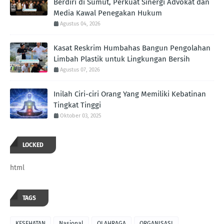
Berdiri di Sumut, Perkuat Sinergi Advokat dan
Media Kawal Penegakan Hukum
Agustus 04, 2026
Kasat Reskrim Humbahas Bangun Pengolahan
Limbah Plastik untuk Lingkungan Bersih
Agustus 07, 2026
Inilah Ciri-ciri Orang Yang Memiliki Kebatinan
Tingkat Tinggi
Oktober 03, 2025
LOCKED
html
TAGS
KESEHATAN
Nasional
OLAHRAGA
ORGANISASI